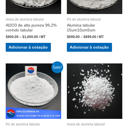
Areia de alumina tabular
Pó de alumina tabular
Al2O3 de alta pureza 99,2%
Alumina tabular
corindo tabular
15um10um5um
$
800.00
–
$
1,000.00
/ MT
$
699.00
–
$
899.00
/ MT
Adicionar à cotação
Adicionar à cotação
Sale!
Pó de alumina tabular
Areia de alumina tabular