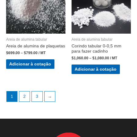
Areia de alumina tabular
Areia de alumina tabular
Areia de alumina de plaquetas
Corindo tabular 0-0,5 mm
para fazer cadinho
$
699.00
–
$
799.00
/ MT
$
1,060.00
–
$
1,080.00
/ MT
Adicionar à cotação
Adicionar à cotação
1
2
3
→