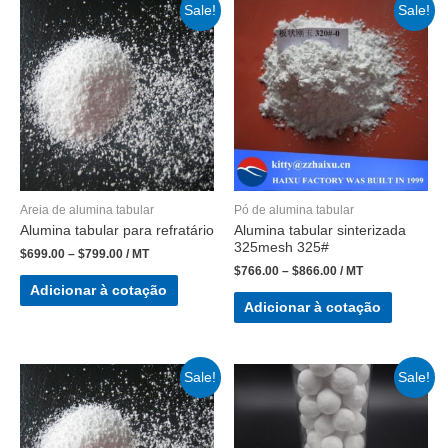
Sale!
Sale!
Areia de alumina tabular
Pó de alumina tabular
Alumina tabular para refratário
Alumina tabular sinterizada
325mesh 325#
$
699.00
–
$
799.00
/ MT
$
766.00
–
$
866.00
/ MT
Adicionar à cotação
Adicionar à cotação
Sale!
Sale!