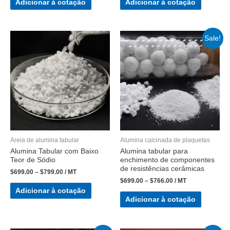
Adicionar à cotação
Adicionar à cotação
Sale!
Areia de alumina tabular
Alumina calcinada de plaquetas
Alumina Tabular com Baixo
Alumina tabular para
Teor de Sódio
enchimento de componentes
de resistências cerâmicas
$
699.00
–
$
799.00
/ MT
$
699.00
–
$
766.00
/ MT
Adicionar à cotação
Adicionar à cotação