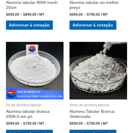
Alumina tabular 800# mesh
Alumina tabular ao melhor
20um
preço
$
699.00
–
$
899.00
/ MT
$
699.00
–
$
799.00
/ MT
Adicionar à cotação
Adicionar à cotação
Pó de alumina tabular
Areia de alumina tabular
Alumina tabular branca
Alumina Tabular Branca
200#-0 em pó
Sinterizada
$
699.00
–
$
799.00
/ MT
$
699.00
–
$
799.00
/ MT